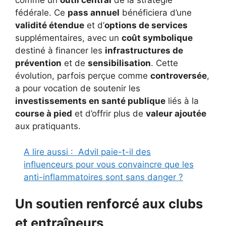
comme un
outil central
de la stratégie
fédérale. Ce
pass annuel
bénéficiera d’une
validité étendue
et d’
options de services
supplémentaires, avec un
coût symbolique
destiné à financer les
infrastructures de
prévention
et de
sensibilisation
. Cette
évolution, parfois perçue comme
controversée
,
a pour vocation de soutenir les
investissements en santé publique
liés à la
course à pied
et d’offrir plus de
valeur ajoutée
aux pratiquants.
A lire aussi :
Advil paie-t-il des
influenceurs pour vous convaincre que les
anti-inflammatoires sont sans danger ?
Un soutien renforcé aux clubs
et entraîneurs