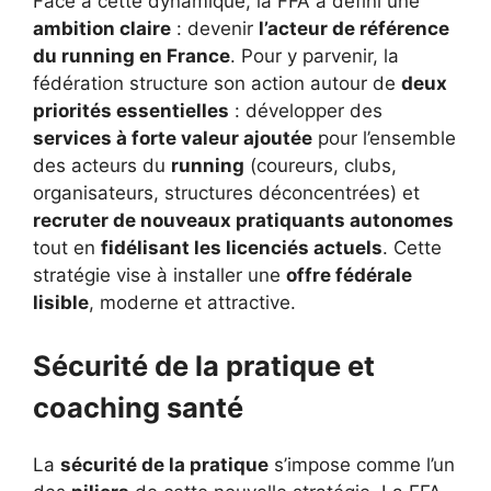
Face à cette dynamique, la FFA a défini une
ambition claire
: devenir
l’acteur de référence
du running en France
. Pour y parvenir, la
fédération structure son action autour de
deux
priorités essentielles
: développer des
services à forte valeur ajoutée
pour l’ensemble
des acteurs du
running
(coureurs, clubs,
organisateurs, structures déconcentrées) et
recruter de nouveaux pratiquants autonomes
tout en
fidélisant les licenciés actuels
. Cette
stratégie vise à installer une
offre fédérale
lisible
, moderne et attractive.
Sécurité de la pratique et
coaching santé
La
sécurité de la pratique
s’impose comme l’un