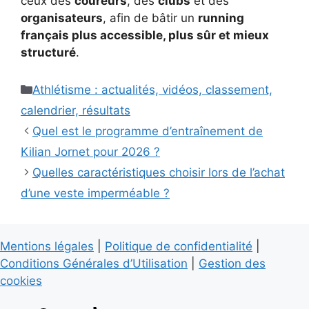
ceux des
coureurs
, des
clubs
et des
organisateurs
, afin de bâtir un
running
français plus accessible, plus sûr et mieux
structuré
.
Catégories
Athlétisme : actualités, vidéos, classement,
calendrier, résultats
Quel est le programme d’entraînement de
Kilian Jornet pour 2026 ?
Quelles caractéristiques choisir lors de l’achat
d’une veste imperméable ?
Mentions légales
|
Politique de confidentialité
|
Conditions Générales d’Utilisation
|
Gestion des
cookies