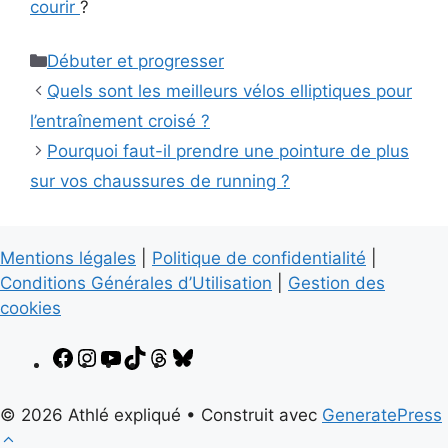
courir
?
Catégories
Débuter et progresser
Quels sont les meilleurs vélos elliptiques pour
l’entraînement croisé ?
Pourquoi faut-il prendre une pointure de plus
sur vos chaussures de running ?
Mentions légales
|
Politique de confidentialité
|
Conditions Générales d’Utilisation
|
Gestion des
cookies
Facebook
Instagram
YouTube
TikTok
Threads
Bluesky
© 2026 Athlé expliqué
• Construit avec
GeneratePress