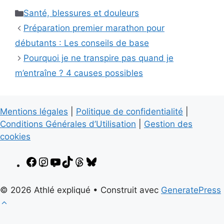
Catégories
Santé, blessures et douleurs
Préparation premier marathon pour
débutants : Les conseils de base
Pourquoi je ne transpire pas quand je
m’entraîne ? 4 causes possibles
Mentions légales
|
Politique de confidentialité
|
Conditions Générales d’Utilisation
|
Gestion des
cookies
Facebook
Instagram
YouTube
TikTok
Threads
Bluesky
© 2026 Athlé expliqué
• Construit avec
GeneratePress