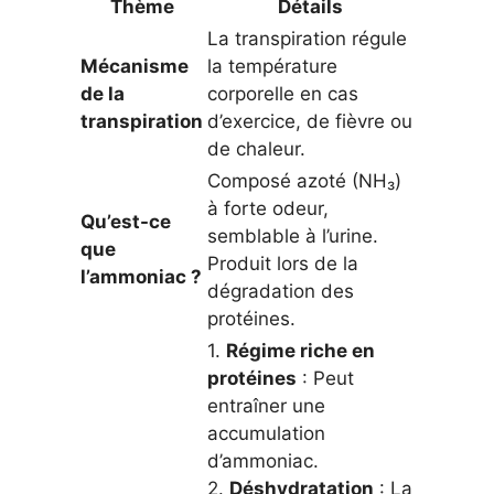
Thème
Détails
La transpiration régule
Mécanisme
la température
de la
corporelle en cas
transpiration
d’exercice, de fièvre ou
de chaleur.
Composé azoté (NH₃)
à forte odeur,
Qu’est-ce
semblable à l’urine.
que
Produit lors de la
l’ammoniac ?
dégradation des
protéines.
1.
Régime riche en
protéines
: Peut
entraîner une
accumulation
d’ammoniac.
2.
Déshydratation
: La